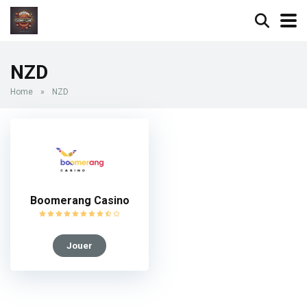
NZD
Home
»
NZD
Boomerang Casino
Jouer