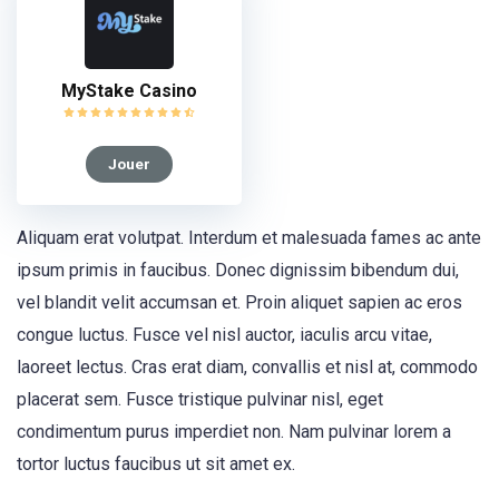
MyStake Casino
Jouer
Aliquam erat volutpat. Interdum et malesuada fames ac ante
ipsum primis in faucibus. Donec dignissim bibendum dui,
vel blandit velit accumsan et. Proin aliquet sapien ac eros
congue luctus. Fusce vel nisl auctor, iaculis arcu vitae,
laoreet lectus. Cras erat diam, convallis et nisl at, commodo
placerat sem. Fusce tristique pulvinar nisl, eget
condimentum purus imperdiet non. Nam pulvinar lorem a
tortor luctus faucibus ut sit amet ex.