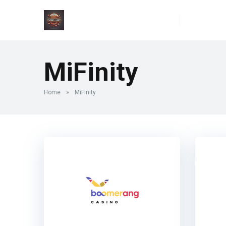
MiFinity
Home
»
MiFinity