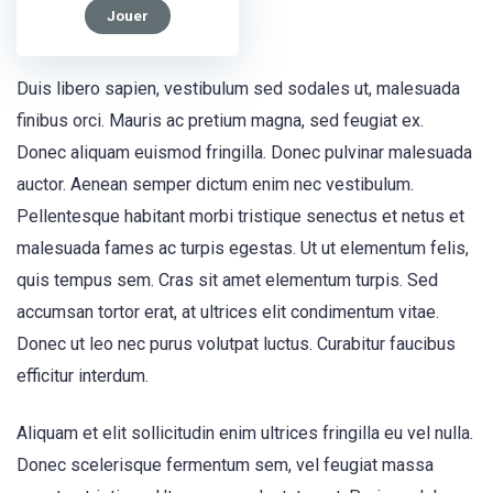
Jouer
Duis libero sapien, vestibulum sed sodales ut, malesuada
finibus orci. Mauris ac pretium magna, sed feugiat ex.
Donec aliquam euismod fringilla. Donec pulvinar malesuada
auctor. Aenean semper dictum enim nec vestibulum.
Pellentesque habitant morbi tristique senectus et netus et
malesuada fames ac turpis egestas. Ut ut elementum felis,
quis tempus sem. Cras sit amet elementum turpis. Sed
accumsan tortor erat, at ultrices elit condimentum vitae.
Donec ut leo nec purus volutpat luctus. Curabitur faucibus
efficitur interdum.
Aliquam et elit sollicitudin enim ultrices fringilla eu vel nulla.
Donec scelerisque fermentum sem, vel feugiat massa