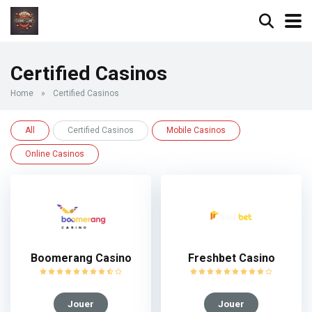
Certified Casinos
Home
»
Certified Casinos
All
Certified Casinos
Mobile Casinos
Online Casinos
Boomerang Casino
Freshbet Casino
Jouer
Jouer