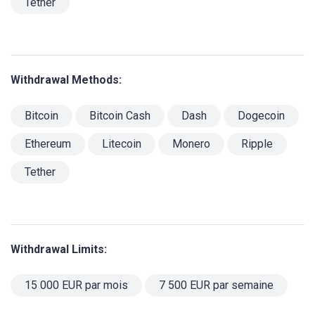
Tether
Withdrawal Methods:
Bitcoin
Bitcoin Cash
Dash
Dogecoin
Ethereum
Litecoin
Monero
Ripple
Tether
Withdrawal Limits:
15 000 EUR par mois
7 500 EUR par semaine