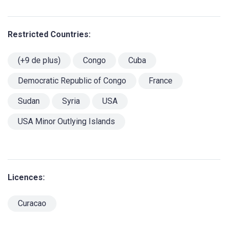
Restricted Countries:
(+9 de plus)
Congo
Cuba
Democratic Republic of Congo
France
Sudan
Syria
USA
USA Minor Outlying Islands
Licences:
Curacao