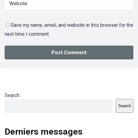
Save my name, email, and website in this browser for the
next time I comment.
Search
Search
Derniers messages