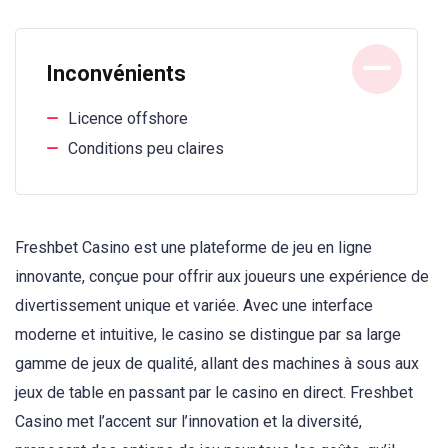
Inconvénients
Licence offshore
Conditions peu claires
Freshbet Casino est une plateforme de jeu en ligne
innovante, conçue pour offrir aux joueurs une expérience de
divertissement unique et variée. Avec une interface
moderne et intuitive, le casino se distingue par sa large
gamme de jeux de qualité, allant des machines à sous aux
jeux de table en passant par le casino en direct. Freshbet
Casino met l’accent sur l’innovation et la diversité,