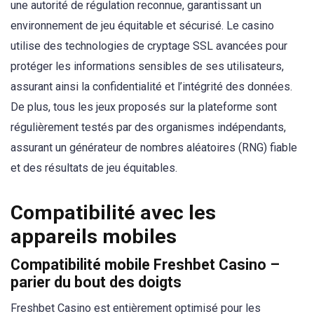
une autorité de régulation reconnue, garantissant un
environnement de jeu équitable et sécurisé. Le casino
utilise des technologies de cryptage SSL avancées pour
protéger les informations sensibles de ses utilisateurs,
assurant ainsi la confidentialité et l’intégrité des données.
De plus, tous les jeux proposés sur la plateforme sont
régulièrement testés par des organismes indépendants,
assurant un générateur de nombres aléatoires (RNG) fiable
et des résultats de jeu équitables.
Compatibilité avec les
appareils mobiles
Compatibilité mobile Freshbet Casino –
parier du bout des doigts
Freshbet Casino est entièrement optimisé pour les