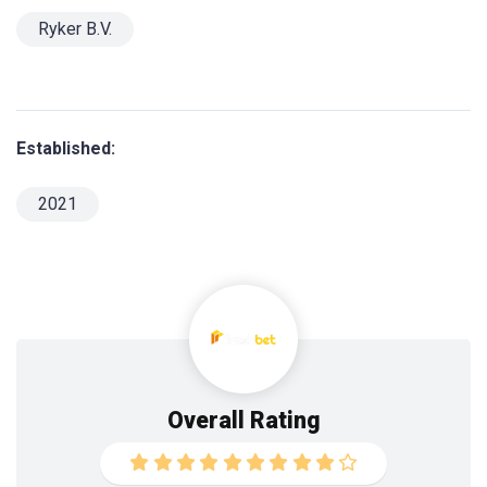
Ryker B.V.
Established:
2021
Overall Rating