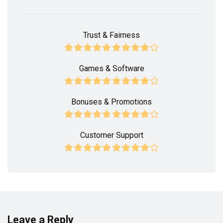
Trust & Fairness
Games & Software
Bonuses & Promotions
Customer Support
Leave a Reply