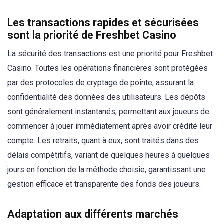
Les transactions rapides et sécurisées
sont la priorité de Freshbet Casino
La sécurité des transactions est une priorité pour Freshbet
Casino. Toutes les opérations financières sont protégées
par des protocoles de cryptage de pointe, assurant la
confidentialité des données des utilisateurs. Les dépôts
sont généralement instantanés, permettant aux joueurs de
commencer à jouer immédiatement après avoir crédité leur
compte. Les retraits, quant à eux, sont traités dans des
délais compétitifs, variant de quelques heures à quelques
jours en fonction de la méthode choisie, garantissant une
gestion efficace et transparente des fonds des joueurs.
Adaptation aux différents marchés